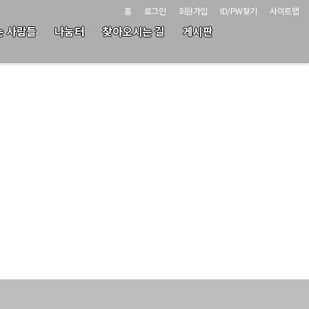
홈
로그인
회원가입
ID/PW찾기
사이트맵
는 사람들
나눔터
찾아오시는 길
게시판