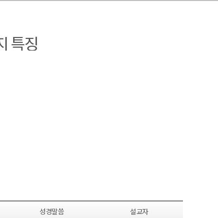
지 특징
성경말씀
설교자