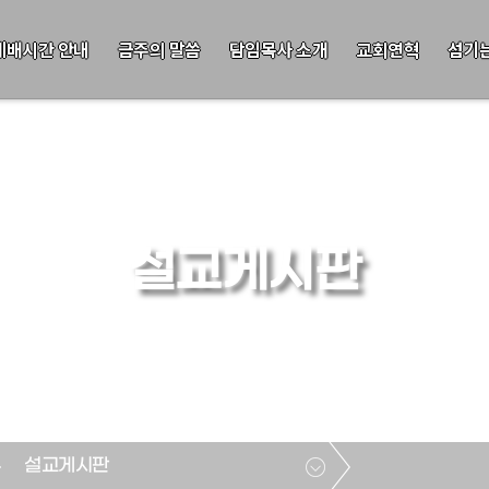
예배시간 안내
금주의 말씀
담임목사 소개
교회연혁
섬기
설교게시판
설교게시판