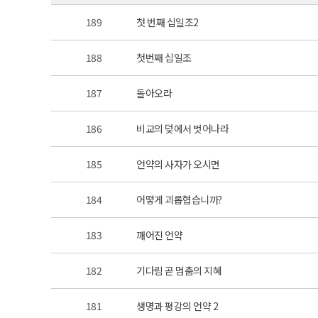
189
첫 번째 십일조2
188
첫번째 십일조
187
돌아오라
186
비교의 덪에서 벗어나라
185
언약의 사자가 오시면
184
어떻게 괴롭협습니까?
183
깨어진 언약
182
기다림 곧 멈춤의 지혜
181
생명과 평강의 언약 2