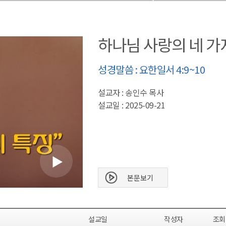
하나님 사랑의 네 가
성경말씀 : 요한일서 4:9~10
설교자 : 송인수 목사
설교일 : 2025-09-21
본문보기
설교일
작성자
조회