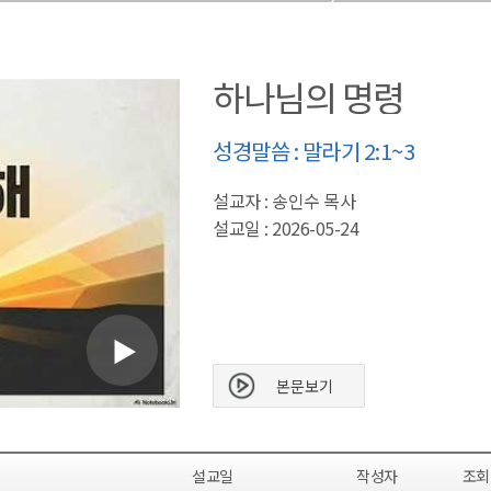
하나님의 명령
성경말씀 : 말라기 2:1~3
설교자 : 송인수 목사
설교일 : 2026-05-24
본문보기
설교일
작성자
조회