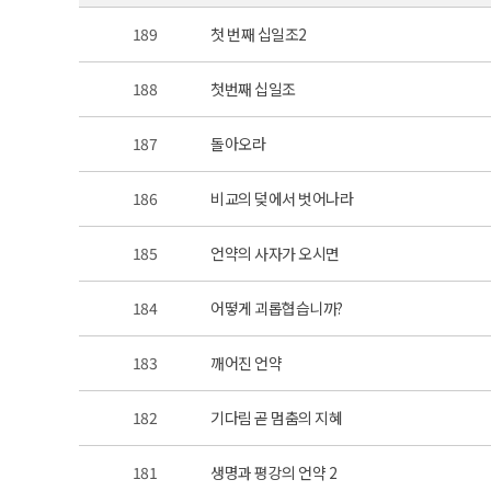
189
첫 번째 십일조2
188
첫번째 십일조
187
돌아오라
186
비교의 덪에서 벗어나라
185
언약의 사자가 오시면
184
어떻게 괴롭협습니까?
183
깨어진 언약
182
기다림 곧 멈춤의 지혜
181
생명과 평강의 언약 2