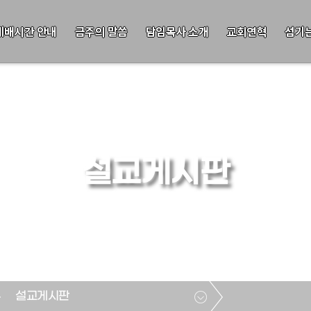
예배시간 안내
금주의 말씀
담임목사 소개
교회연혁
섬기
설교게시판
설교게시판